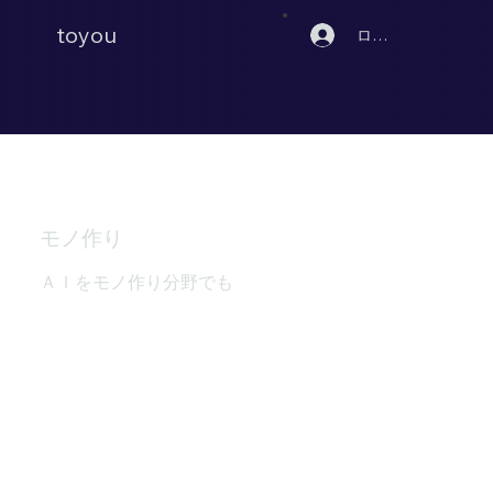
toyou
ログイン
モノ作り
ＡＩをモノ作り分野でも