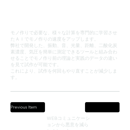
モノ作りで必要な、様々な計算を専門的に学習させ
たＡＩでモノ作りの速度をアップします。
弊社で開発した、振動、音、光量、距離、二酸化炭
素濃度、気圧を簡単に測定できるツールと組み合わ
せることでモノ作り前の理論と実践のデータの違い
を見て試作が可能です。
これにより、試作を何回もやり直すことが減少しま
す。
Previous Item
Next Item
WEBコミュニケーシ
ョンから悪意を減ら