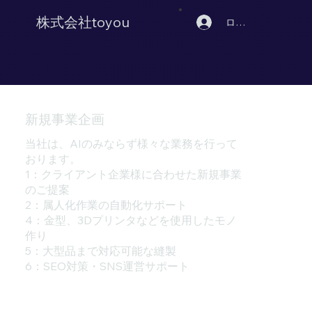
株式会社toyou
ログイン
新規事業企画
当社は、AIのみならず様々な業務を行って
おります。
1：クライアント企業様に合わせた新規事業
のご提案
2：属人化作業の自動化サポート
4：金型、3Dプリンタなどを使用したモノ
作り
5：大型品まで対応可能な縫製
6：SEO対策・SNS運営サポート